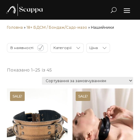
Головна
»
18+ БДСМ / Бондаж/Садо-мазо
» Нашийники
В наявності
Категорії
Ціна
Показано 1–25 із 45
SALE!
SALE!