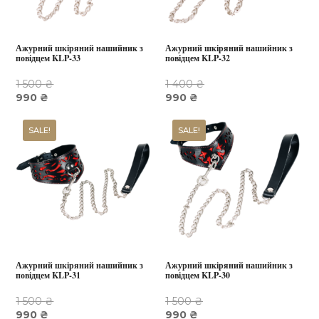
Ажурний шкіряний нашийник з
Ажурний шкіряний нашийник з
повідцем KLP-33
повідцем KLP-32
1 500
₴
1 400
₴
Оригінальна
Поточна
Оригінальна
Поточна
990
₴
990
₴
ціна:
ціна:
ціна:
ціна:
1
990 ₴.
1
990 ₴.
SALE!
SALE!
500 ₴.
400 ₴.
Ажурний шкіряний нашийник з
Ажурний шкіряний нашийник з
повідцем KLP-31
повідцем KLP-30
1 500
₴
1 500
₴
Оригінальна
Поточна
Оригінальна
Поточна
990
₴
990
₴