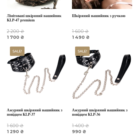
Лімітовані шкіряний нашийник
Шкіряний нашийник з ручкою
KLP-47 premium
2 200
₴
1 600
₴
Оригінальна
Поточна
Оригінальна
Поточна
1 700
₴
1 490
₴
ціна:
ціна:
ціна:
ціна:
2
1
1
1
SALE!
SALE!
200 ₴.
700 ₴.
600 ₴.
490 ₴.
Ажурний шкіряний нашийник з
Ажурний шкіряний нашийник з
повідцем KLP-37
повідцем KLP-36
1 600
₴
1 400
₴
Оригінальна
Поточна
Оригінальна
Поточна
1 290
₴
990
₴
ціна:
ціна:
ціна:
ціна: