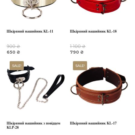
Шкіряний нашийник KL-11
Шкіряний нашийник KL-18
900
₴
1 100
₴
Оригінальна
Поточна
Оригінальна
Поточна
650
₴
790
₴
ціна:
ціна:
ціна:
ціна:
900 ₴.
650 ₴.
1
790 ₴.
SALE!
SALE!
100 ₴.
Шкіряний нашийник з повідцем
Шкіряний нашийник KL-17
KLP-28