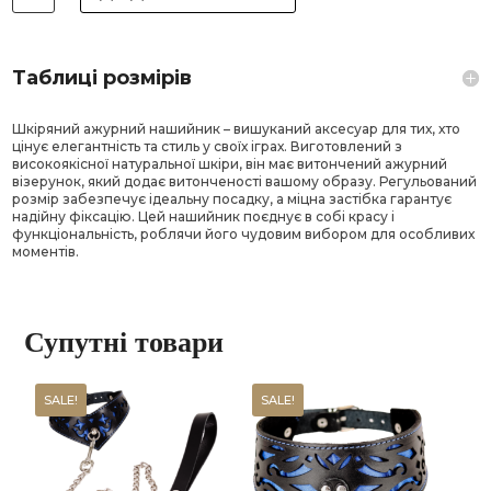
нашийник
KL-
31
кількість
Таблиці розмірів
Шкіряний ажурний нашийник – вишуканий аксесуар для тих, хто
цінує елегантність та стиль у своїх іграх. Виготовлений з
високоякісної натуральної шкіри, він має витончений ажурний
візерунок, який додає витонченості вашому образу. Регульований
розмір забезпечує ідеальну посадку, а міцна застібка гарантує
надійну фіксацію. Цей нашийник поєднує в собі красу і
функціональність, роблячи його чудовим вибором для особливих
моментів.
Супутні товари
SALE!
SALE!