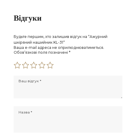
ціна:
Поточна
ціна:
Поточна
1
ціна:
1
ціна:
500 ₴.
990 ₴.
500 ₴.
1
Відгуки
190 ₴.
Будьте першим, хто залишив відгук на “Ажурний
шкіряний нашийник KL-31”
Ваша e-mail адреса не оприлюднюватиметься.
Обов’язкові поля позначені
*