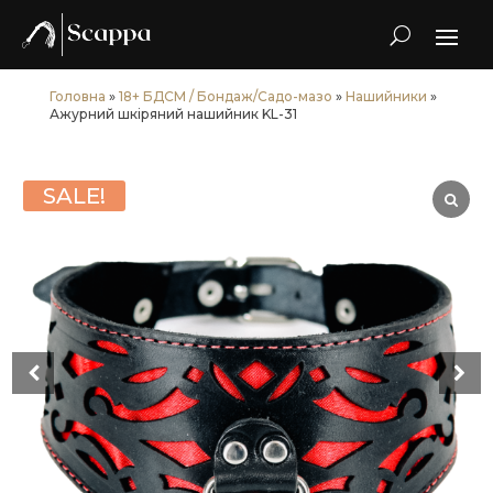
Головна
»
18+ БДСМ / Бондаж/Садо-мазо
»
Нашийники
»
Ажурний шкіряний нашийник KL-31
SALE!