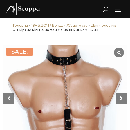
Головна
»
18+ БДСМ / Бондаж/Садо-мазо
»
Для чоловіків
» Шкіряне кільце на пеніс з нашийником CR-13
SALE!