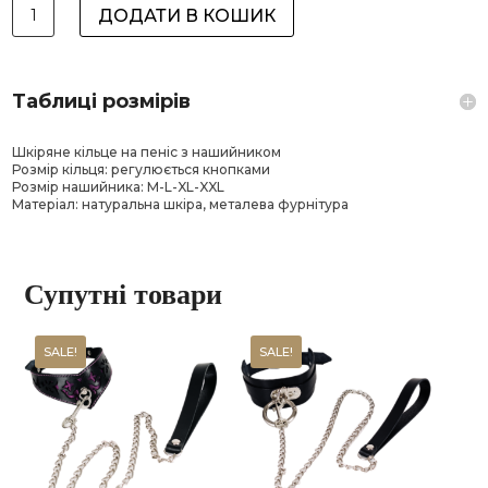
Шкіряне
ДОДАТИ В КОШИК
кільце
на
пеніс
з
нашийником
Таблиці розмірів
CR-
13
кількість
Шкіряне кільце на пеніс з нашийником
Розмір кільця: регулюється кнопками
Розмір нашийника: M-L-XL-XXL
Матеріал: натуральна шкіра, металева фурнітура
Супутні товари
SALE!
SALE!