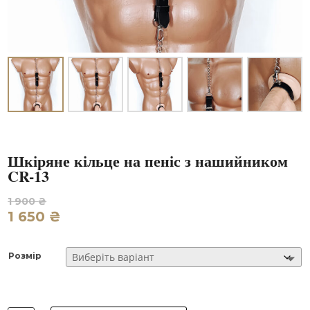
Шкіряне кільце на пеніс з нашийником
CR-13
Оригінальна
1 900
₴
ціна:
1 650
₴
1
Поточна
900 ₴.
ціна:
1
Розмір
650 ₴.