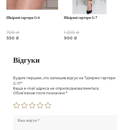
Шкіряні гартери G-6
Шкіряні гартери G-7
700
₴
1 200
₴
Оригінальна
Оригінальна
550
₴
900
₴
ціна:
Поточна
ціна:
Поточна
700 ₴.
ціна:
1
ціна:
550 ₴.
200 ₴.
900 ₴.
Відгуки
Будьте першим, хто залишив відгук на “Шкіряні гартери
G-17”
Ваша e-mail адреса не оприлюднюватиметься.
Обов’язкові поля позначені
*