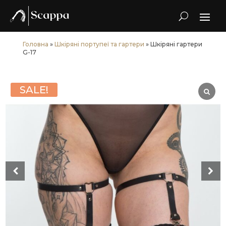
Головна
»
Шкіряні портупеї та гартери
» Шкіряні гартери
G-17
SALE!