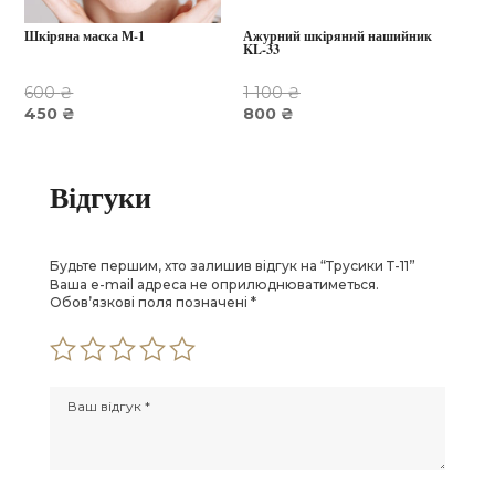
Шкіряна маска М-1
Ажурний шкіряний нашийник
KL-33
600
₴
1 100
₴
Оригінальна
Оригінальна
450
₴
800
₴
ціна:
Поточна
ціна:
Поточна
600 ₴.
ціна:
1
ціна:
450 ₴.
100 ₴.
800 ₴.
Відгуки
Будьте першим, хто залишив відгук на “Трусики Т-11”
Ваша e-mail адреса не оприлюднюватиметься.
Обов’язкові поля позначені
*