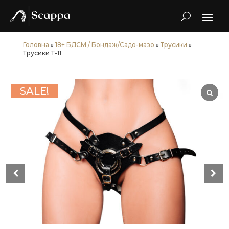
Головна
»
18+ БДСМ / Бондаж/Садо-мазо
»
Трусики
»
Трусики Т-11
SALE!