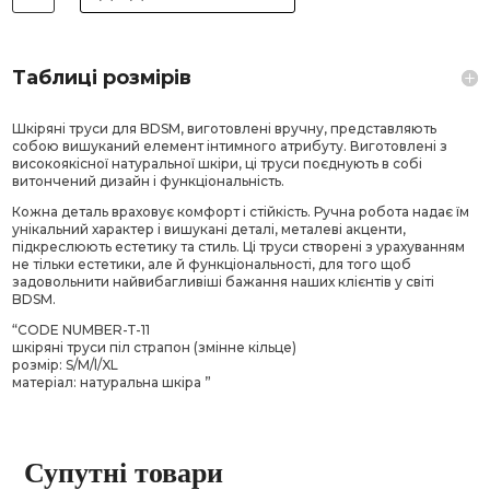
кількість
Таблиці розмірів
Шкіряні труси для BDSM, виготовлені вручну, представляють
собою вишуканий елемент інтимного атрибуту. Виготовлені з
високоякісної натуральної шкіри, ці труси поєднують в собі
витончений дизайн і функціональність.
Кожна деталь враховує комфорт і стійкість. Ручна робота надає їм
унікальний характер і вишукані деталі, металеві акценти,
підкреслюють естетику та стиль. Ці труси створені з урахуванням
не тільки естетики, але й функціональності, для того щоб
задовольнити найвибагливіші бажання наших клієнтів у світі
BDSM.
“CODE NUMBER-Т-11
шкіряні труси піл страпон (змінне кільце)
розмір: S/M/l/XL
матеріал: натуральна шкіра ”
Супутні товари